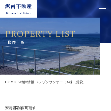
鋸南不動産
鋸南不動産
toggle
toggle
navigation
naviga
Kyonan Real Estate
Kyonan Real Estate
PROPERTY LIST
物件一覧
HOME
>
物件情報
>
メゾンサンオーミA棟（賃貸）
安房郡鋸南町勝山