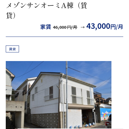
メゾンサンオーミA棟（賃
貸）
43,000
家賃
円/月
46,000
円/月
賃貸