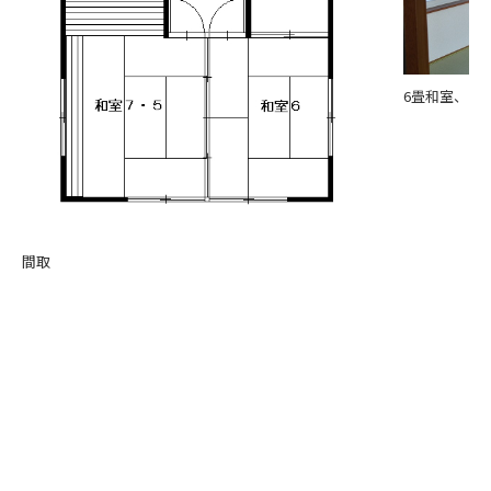
6畳和室、と
間取