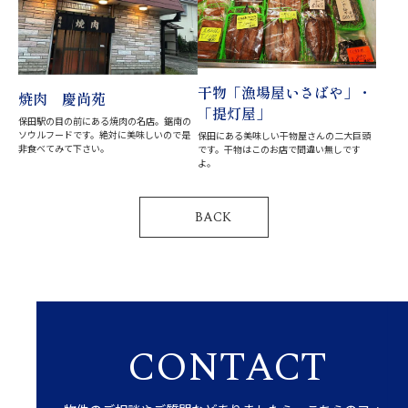
干物「漁場屋いさばや」・
焼肉 慶尚苑
「提灯屋」
保田駅の目の前にある焼肉の名店。鋸南の
ソウルフードです。絶対に美味しいので是
保田にある美味しい干物屋さんの二大巨頭
非食べてみて下さい。
です。干物はこのお店で間違い無しです
よ。
BACK
CONTACT