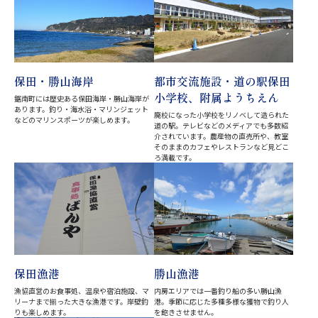
保田・勝山海岸
都市交流施設・道の駅保田
小学校、附属ようちえん
鋸南町には歴史ある保田海岸・勝山海岸が
あります。釣り・海水浴・マリンジェット
廃校になった小学校をリノベして造られた
などのマリンスポーツが楽しめます。
道の駅。テレビなどのメディアでも多数紹
介されています。農産物の直売所や、教室
そのままのカフェやレストランなど見どこ
ろ満載です。
保田漁港
勝山漁港
漁協直営のお食事処、温泉や宿泊施設、マ
内房エリアでは一番釣り船の多い勝山漁
リーナまで揃った大きな漁港です。岸壁釣
港。季節に応じた多種多様な獲物で釣り人
りも楽しめます。
を飽きさせません。