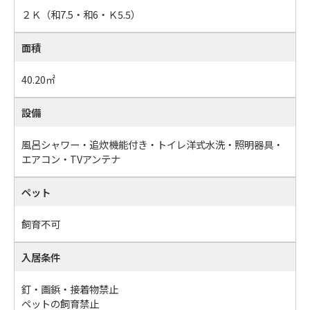
２Ｋ（和7.5・和6・Ｋ5.5）
面積
40.20㎡
設備
風呂シャワー・追炊機能付き・トイレ洋式水洗・照明器具・
エアコン・TVアンテナ
ペット
飼育不可
入居条件
釘・画鋲・接着物禁止
ペットの飼育禁止