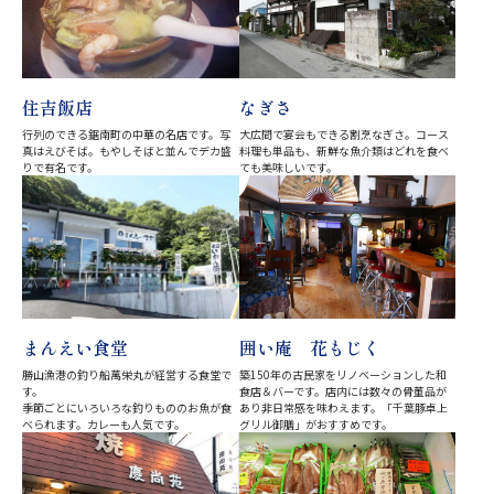
住吉飯店
なぎさ
行列のできる鋸南町の中華の名店です。写
大広間で宴会もできる割烹なぎさ。コース
真はえびそば。もやしそばと並んでデカ盛
料理も単品も、新鮮な魚介類はどれを食べ
りで有名です。
ても美味しいです。
囲い庵 花もじく
まんえい食堂
築150年の古民家をリノベーションした和
勝山漁港の釣り船萬栄丸が経営する食堂で
食店＆バーです。店内には数々の骨董品が
す。
あり非日常感を味わえます。「千葉豚卓上
季節ごとにいろいろな釣りもののお魚が食
グリル御膳」がおすすめです。
べられます。カレーも人気です。