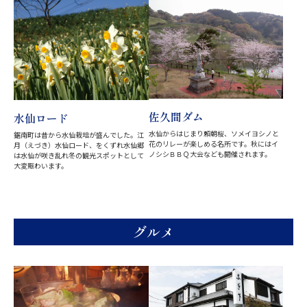
佐久間ダム
水仙ロード
水仙からはじまり頼朝桜、ソメイヨシノと
鋸南町は昔から水仙栽培が盛んでした。江
花のリレーが楽しめる名所です。秋にはイ
月（えづき）水仙ロード、をくずれ水仙郷
ノシシＢＢＱ大会なども開催されます。
は水仙が咲き乱れ冬の観光スポットとして
大変賑わいます。
グルメ