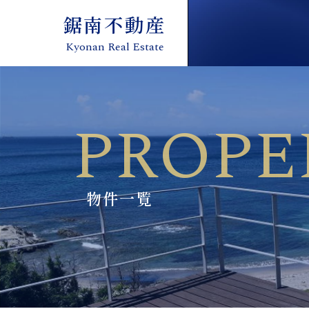
鋸南不動産
鋸南不動産
Kyonan Real Estate
Kyonan Real Estate
HOME
PROPERTY
COMPANY
NEWS
FLOW
VOICE
LI
PROPE
OVERVIEW
STAFF
物件一覧