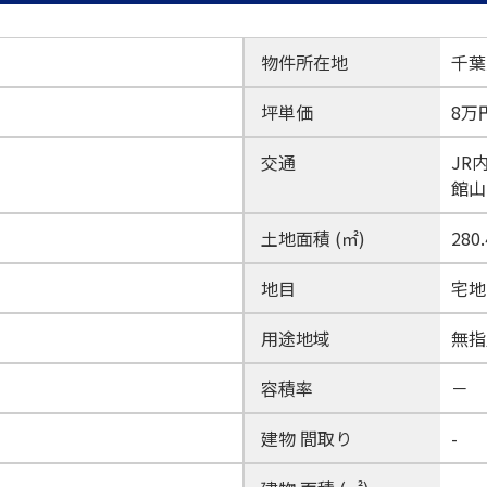
物件所在地
千葉
坪単価
8万
交通
JR
館山
土地面積 (㎡)
280
地目
宅地
用途地域
無指
容積率
－
建物 間取り
-