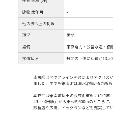
建物 面積 (坪)
-
建物 築年月
-
他の法令上の制限
-
現況
更地
設備
東京電力・公営水道・個
接道状況
敷地の西側に私道が13.5
南房総はアクアライン開通によりアクセス
ました。中でも鋸南町は海水浴場が5カ所
本物件は鋸南町保田の長狭街道近くに位置
JR「保田駅」から東へ約600mのところ
飲食店や広場、ドッグランなども充実して