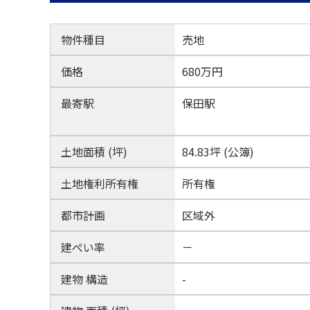
物件種目
売地
価格
680万
円
最寄駅
保田駅
土地面積 (坪)
84.83坪 (公簿)
土地権利所有権
所有権
都市計画
区域外
建ぺい率
－
建物 構造
-