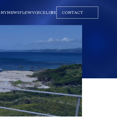
ANY
NEWS
FLOW
VOICE
LINE
CONTACT
IEW
F