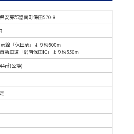
県安房郡鋸南町保田570-8
円
内房線「保田駅」より約600m
自動車道「鋸南保田IC」より約550m
.44㎡
(公簿)
定