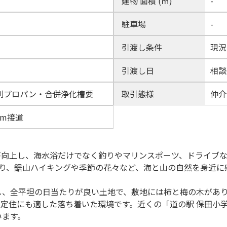
建物 面積 (㎡)
-
駐車場
-
引渡し条件
現況
引渡し日
相談
別プロパン・合併浄化槽要
取引態様
仲介
0m接道
が向上し、海水浴だけでなく釣りやマリンスポーツ、ドライブ
あり、鋸山ハイキングや季節の花々など、海と山の自然を身近に
し、全平坦の日当たりが良い土地で、敷地には柿と梅の木があ
に、定住にも適した落ち着いた環境です。近くの「道の駅 保田
います。