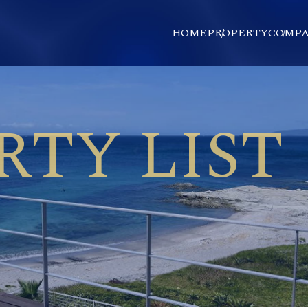
HOME
PROPERTY
COMP
NE
CONTACT
OVERV
STAF
RTY LIST