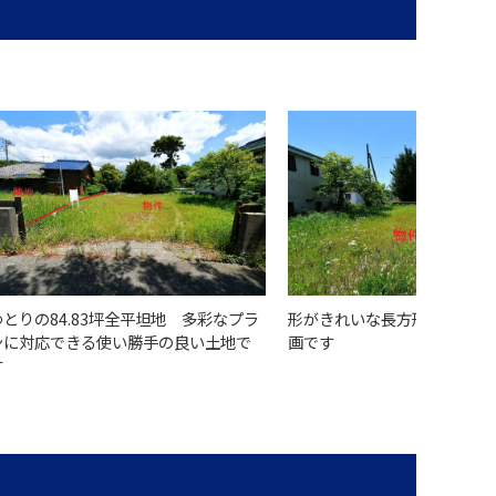
ゆとりの84.83坪全平坦地 多彩なプラ
形がきれいな長方形で、利用
ンに対応できる使い勝手の良い土地で
画です
す