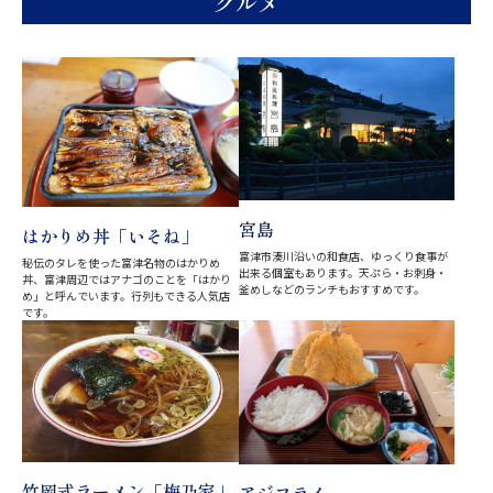
グルメ
宮島
はかりめ丼「いそね」
富津市湊川沿いの和食店、ゆっくり食事が
秘伝のタレを使った富津名物のはかりめ
出来る個室もあります。天ぷら・お刺身・
丼、富津周辺ではアナゴのことを「はかり
釜めしなどのランチもおすすめです。
め」と呼んでいます。行列もできる人気店
です。
竹岡式ラーメン「梅乃家」