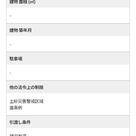
建物 面積 (㎡)
-
建物 築年月
-
駐車場
-
他の法令上の制限
土砂災害警戒区域
崖条例
引渡し条件
現況有姿