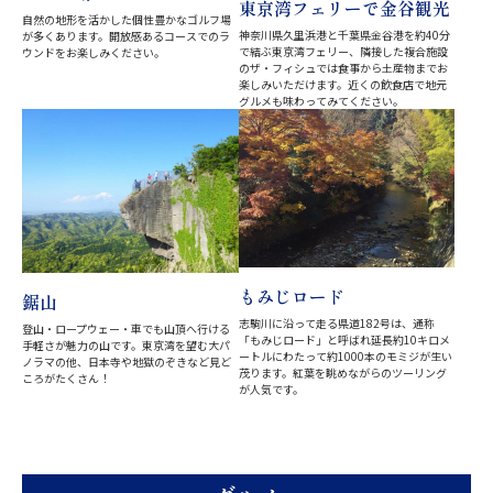
東京湾フェリーで金谷観光
自然の地形を活かした個性豊かなゴルフ場
神奈川県久里浜港と千葉県金谷港を約40分
が多くあります。開放感あるコースでのラ
で結ぶ東京湾フェリー、隣接した複合施設
ウンドをお楽しみください。
のザ・フィシュでは食事から土産物までお
楽しみいただけます。近くの飲食店で地元
グルメも味わってみてください。
もみじロード
鋸山
志駒川に沿って走る県道182号は、通称
登山・ロープウェー・車でも山頂へ行ける
「もみじロード」と呼ばれ延長約10キロメ
手軽さが魅力の山です。東京湾を望む大パ
ートルにわたって約1000本のモミジが生い
ノラマの他、日本寺や地獄のぞきなど見ど
茂ります。紅葉を眺めながらのツーリング
ころがたくさん！
が人気です。