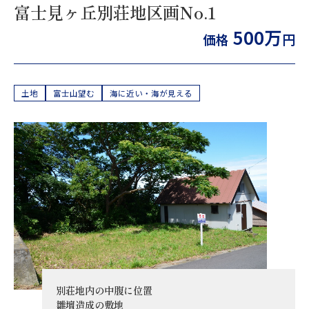
富士見ヶ丘別荘地区画No.1
500万
価格
円
土地
富士山望む
海に近い・海が見える
別荘地内の中腹に位置
雛壇造成の敷地