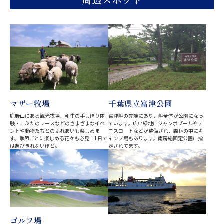
マザー牧場
千葉県立富津公園
鹿野山にある観光牧場、乳牛の手しぼり体
富津岬の先端にあり、岬全体が公園になっ
験・こぶたのレースなどのさまざまなイベ
ています。広い緑地にジャンボプールやテ
ントや動物たちとのふれあいも楽しめま
ニスコートなどが整備され、森林の中にキ
す。季節ごとに楽しめる花々も必見！1日で
ャンプ場もあります。南房総国定公園に指
は遊びきれないほど。
定されてます。
ゴルフ場