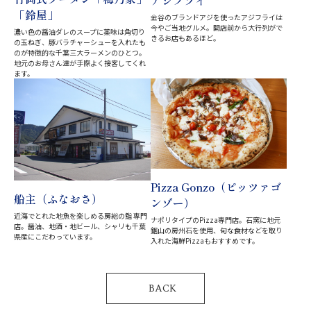
アジフライ
「鈴屋」
金谷のブランドアジを使ったアジフライは
今やご当地グルメ。開店前から大行列がで
濃い色の醤油ダレのスープに薬味は角切り
きるお店もあるほど。
の玉ねぎ、豚バラチャーシューを入れたも
のが特徴的な千葉三大ラーメンのひとつ。
地元のお母さん達が手際よく接客してくれ
ます。
Pizza Gonzo（ピッツァゴ
船主（ふなおさ）
ンゾー）
近海でとれた地魚を楽しめる房総の鮨 専門
ナポリタイプのPizza専門店。石窯に地元
店。醤油、地酒・地ビール、シャリも千葉
鋸山の房州石を使用、旬な食材などを取り
県産にこだわっています。
入れた海鮮Pizzaもおすすめです。
BACK