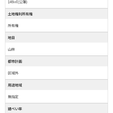
149㎡
(公簿)
土地権利所有権
所有権
地目
山林
都市計画
区域外
用途地域
無指定
建ぺい率