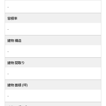
-
容積率
-
建物 構造
-
建物 間取り
-
建物 面積 (坪)
-