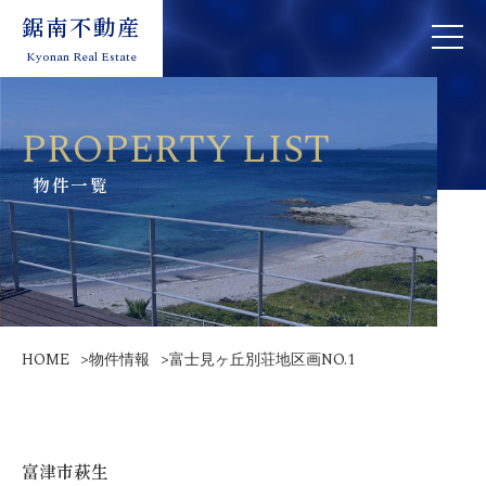
鋸南不動産
鋸南不動産
toggle
toggle
navigation
naviga
Kyonan Real Estate
Kyonan Real Estate
PROPERTY LIST
物件一覧
HOME
>
物件情報
>
富士見ヶ丘別荘地区画NO.1
富津市萩生