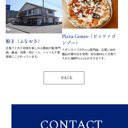
Pizza Gonzo（ピッツァゴ
船主（ふなおさ）
ンゾー）
近海でとれた地魚を楽しめる房総の鮨 専門
ナポリタイプのPizza専門店。石窯に地元
店。醤油、地酒・地ビール、シャリも千葉
鋸山の房州石を使用、旬な食材などを取り
県産にこだわっています。
入れた海鮮Pizzaもおすすめです。
BACK
CONTACT