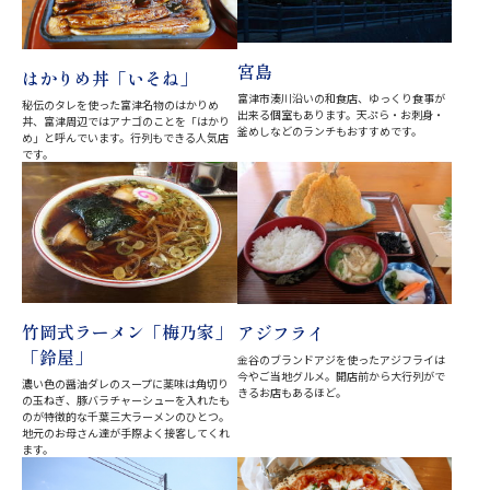
宮島
はかりめ丼「いそね」
富津市湊川沿いの和食店、ゆっくり食事が
秘伝のタレを使った富津名物のはかりめ
出来る個室もあります。天ぷら・お刺身・
丼、富津周辺ではアナゴのことを「はかり
釜めしなどのランチもおすすめです。
め」と呼んでいます。行列もできる人気店
です。
竹岡式ラーメン「梅乃家」
アジフライ
「鈴屋」
金谷のブランドアジを使ったアジフライは
今やご当地グルメ。開店前から大行列がで
濃い色の醤油ダレのスープに薬味は角切り
きるお店もあるほど。
の玉ねぎ、豚バラチャーシューを入れたも
のが特徴的な千葉三大ラーメンのひとつ。
地元のお母さん達が手際よく接客してくれ
ます。