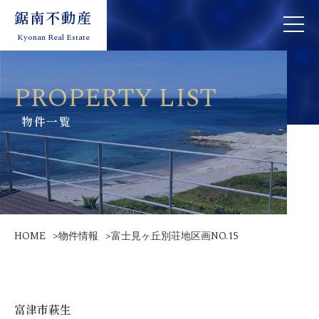
鋸南不動産
鋸南不動産
toggle
toggle
navigation
naviga
Kyonan Real Estate
Kyonan Real Estate
PROPERTY LIST
物件一覧
HOME
>
物件情報
>
富士見ヶ丘別荘地区画NO.15
富津市萩生