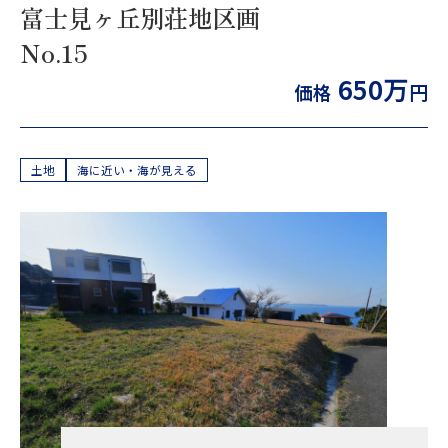
富士見ヶ丘別荘地区画
No.15
650万
価格
円
土地
海に近い・海が見える