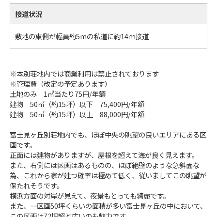
接道状況
敷地の東側が幅員約5mの私道に約14ｍ接道
※本別荘地内では商業利用は禁止されております
※管理費（改定の予定あります）
土地のみ 1㎡当たり75円/年額
建物 50㎡（約15坪）以下 75,400円/年額
建物 50㎡（約15坪）以上 88,000円/年額
富士見ヶ丘別荘地内でも、ほぼ中央の眺望の良いエリアにある区
画です。
正面には建物がありますが、屋根を超えて海が良く見えます。
また、右側には区画はあるものの、ほぼ絶壁のような急斜面な
為、これから家が建つ確率は極めて低く、従いましてこの眺望が
保たれそうです。
横浜方面の対岸が見えて、夜景もとっても綺麗です。
また、一区画50坪くらいの面積が多い富士見ヶ丘の中において、
この区画は72坪超と広いのも魅力です。