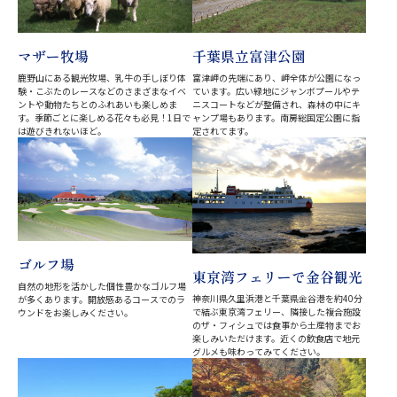
マザー牧場
千葉県立富津公園
鹿野山にある観光牧場、乳牛の手しぼり体
富津岬の先端にあり、岬全体が公園になっ
験・こぶたのレースなどのさまざまなイベ
ています。広い緑地にジャンボプールやテ
ントや動物たちとのふれあいも楽しめま
ニスコートなどが整備され、森林の中にキ
す。季節ごとに楽しめる花々も必見！1日で
ャンプ場もあります。南房総国定公園に指
は遊びきれないほど。
定されてます。
ゴルフ場
東京湾フェリーで金谷観光
自然の地形を活かした個性豊かなゴルフ場
神奈川県久里浜港と千葉県金谷港を約40分
が多くあります。開放感あるコースでのラ
で結ぶ東京湾フェリー、隣接した複合施設
ウンドをお楽しみください。
のザ・フィシュでは食事から土産物までお
楽しみいただけます。近くの飲食店で地元
グルメも味わってみてください。