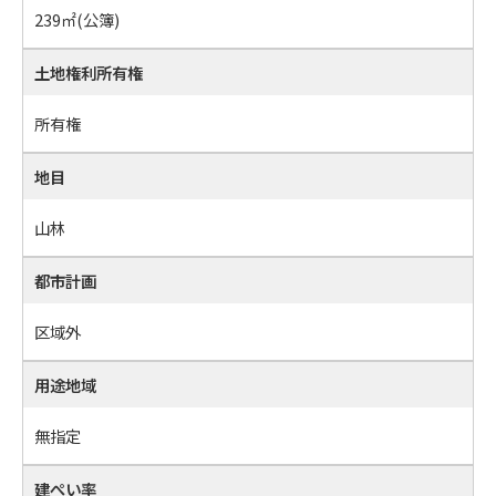
239㎡
(公簿)
土地権利所有権
所有権
地目
山林
都市計画
区域外
用途地域
無指定
建ぺい率