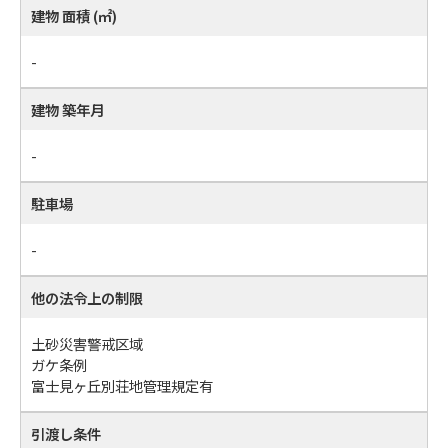
建物 面積 (㎡)
-
建物 築年月
-
駐車場
-
他の法令上の制限
土砂災害警戒区域
ガケ条例
富士見ヶ丘別荘地管理規定有
引渡し条件