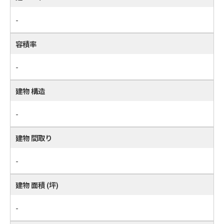
-
容積率
-
建物 構造
-
建物 間取り
-
建物 面積 (坪)
-