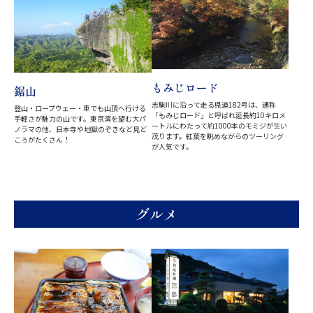
もみじロード
鋸山
志駒川に沿って走る県道182号は、通称
登山・ロープウェー・車でも山頂へ行ける
「もみじロード」と呼ばれ延長約10キロメ
手軽さが魅力の山です。東京湾を望む大パ
ートルにわたって約1000本のモミジが生い
ノラマの他、日本寺や地獄のぞきなど見ど
茂ります。紅葉を眺めながらのツーリング
ころがたくさん！
が人気です。
グルメ