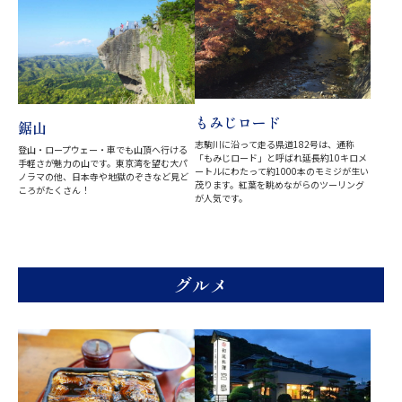
もみじロード
鋸山
志駒川に沿って走る県道182号は、通称
登山・ロープウェー・車でも山頂へ行ける
「もみじロード」と呼ばれ延長約10キロメ
手軽さが魅力の山です。東京湾を望む大パ
ートルにわたって約1000本のモミジが生い
ノラマの他、日本寺や地獄のぞきなど見ど
茂ります。紅葉を眺めながらのツーリング
ころがたくさん！
が人気です。
グルメ