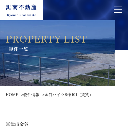
鋸南不動産
鋸南不動産
toggle
toggle
navigation
naviga
Kyonan Real Estate
Kyonan Real Estate
PROPERTY LIST
物件一覧
HOME
>
物件情報
>
金谷ハイツB棟101（賃貸）
富津市金谷