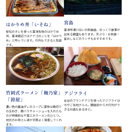
宮島
はかりめ丼「いそね」
富津市湊川沿いの和食店、ゆっくり食事が
秘伝のタレを使った富津名物のはかりめ
出来る個室もあります。天ぷら・お刺身・
丼、富津周辺ではアナゴのことを「はかり
釜めしなどのランチもおすすめです。
め」と呼んでいます。行列もできる人気店
です。
竹岡式ラーメン「梅乃家」
アジフライ
「鈴屋」
金谷のブランドアジを使ったアジフライは
今やご当地グルメ。開店前から大行列がで
濃い色の醤油ダレのスープに薬味は角切り
きるお店もあるほど。
の玉ねぎ、豚バラチャーシューを入れたも
のが特徴的な千葉三大ラーメンのひとつ。
地元のお母さん達が手際よく接客してくれ
ます。