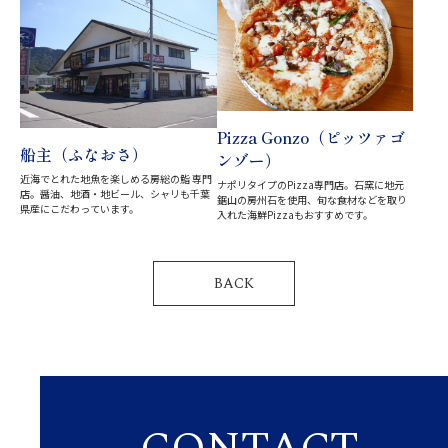
Pizza Gonzo（ピッツァゴ
船主（ふなおさ）
ンゾー）
近海でとれた地魚を楽しめる房総の鮨 専門
ナポリタイプのPizza専門店。石窯に地元
店。醤油、地酒・地ビール、シャリも千葉
鋸山の房州石を使用、旬な食材などを取り
県産にこだわっています。
入れた海鮮Pizzaもおすすめです。
BACK