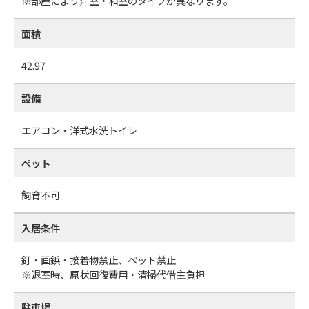
※部屋により洋室・和室のタイプが異なります。
面積
42.97
設備
エアコン・洋式水洗トイレ
ペット
飼育不可
入居条件
釘・画鋲・接着物禁止、ペット禁止
※退室時、原状回復費用・清掃代借主負担
駐車場