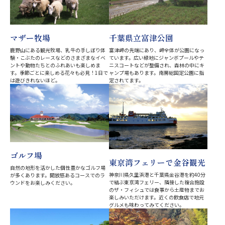
マザー牧場
千葉県立富津公園
鹿野山にある観光牧場、乳牛の手しぼり体
富津岬の先端にあり、岬全体が公園になっ
験・こぶたのレースなどのさまざまなイベ
ています。広い緑地にジャンボプールやテ
ントや動物たちとのふれあいも楽しめま
ニスコートなどが整備され、森林の中にキ
す。季節ごとに楽しめる花々も必見！1日で
ャンプ場もあります。南房総国定公園に指
は遊びきれないほど。
定されてます。
ゴルフ場
東京湾フェリーで金谷観光
自然の地形を活かした個性豊かなゴルフ場
神奈川県久里浜港と千葉県金谷港を約40分
が多くあります。開放感あるコースでのラ
で結ぶ東京湾フェリー、隣接した複合施設
ウンドをお楽しみください。
のザ・フィシュでは食事から土産物までお
楽しみいただけます。近くの飲食店で地元
グルメも味わってみてください。