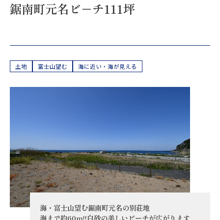
鋸南町元名ビ－チ111坪
売却済
土地
富士山望む
海に近い・海が見える
海・富士山望む鋸南町元名の別荘地
海まで約60ｍ!!白砂の美しいビーチが広がります