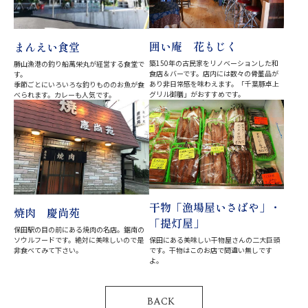
囲い庵 花もじく
まんえい食堂
築150年の古民家をリノベーションした和
勝山漁港の釣り船萬栄丸が経営する食堂で
食店＆バーです。店内には数々の骨董品が
す。
あり非日常感を味わえます。「千葉豚卓上
季節ごとにいろいろな釣りもののお魚が食
グリル御膳」がおすすめです。
べられます。カレーも人気です。
干物「漁場屋いさばや」・
焼肉 慶尚苑
「提灯屋」
保田駅の目の前にある焼肉の名店。鋸南の
ソウルフードです。絶対に美味しいので是
保田にある美味しい干物屋さんの二大巨頭
非食べてみて下さい。
です。干物はこのお店で間違い無しです
よ。
BACK