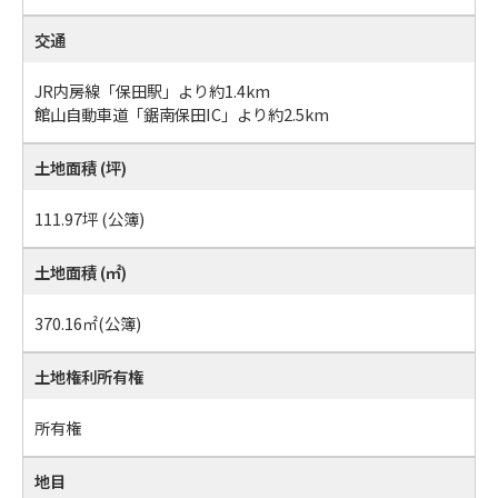
交通
JR内房線「保田駅」より約1.4km
館山自動車道「鋸南保田IC」より約2.5km
土地面積 (坪)
111.97坪 (公簿)
土地面積 (㎡)
370.16㎡
(公簿)
土地権利所有権
所有権
地目