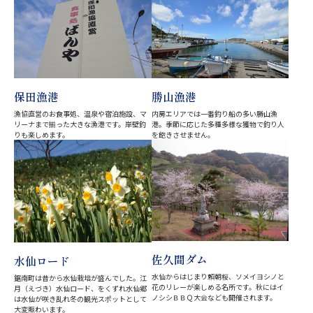
保田漁港
勝山漁港
漁協直営のお食事処、温泉や宿泊施設、マ
内房エリアでは一番釣り船の多い勝山漁
リーナまで揃った大きな漁港です。岸壁釣
港。季節に応じた多種多様な獲物で釣り人
りも楽しめます。
を飽きさせません。
佐久間ダム
水仙ロード
水仙からはじまり頼朝桜、ソメイヨシノと
鋸南町は昔から水仙栽培が盛んでした。江
花のリレーが楽しめる名所です。秋にはイ
月（えづき）水仙ロード、をくずれ水仙郷
ノシシＢＢＱ大会なども開催されます。
は水仙が咲き乱れ冬の観光スポットとして
大変賑わいます。