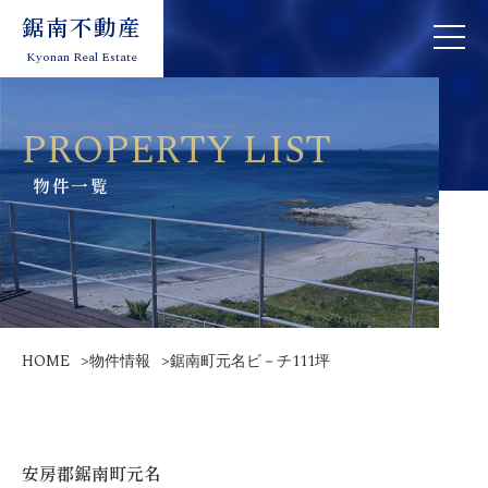
鋸南不動産
鋸南不動産
toggle
toggle
navigation
naviga
Kyonan Real Estate
Kyonan Real Estate
PROPERTY LIST
物件一覧
HOME
>
物件情報
>
鋸南町元名ビ－チ111坪
安房郡鋸南町元名