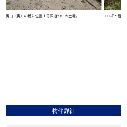
鋸山（奥）の麓に位置する国道沿いの土地。
111坪と程
物件詳細