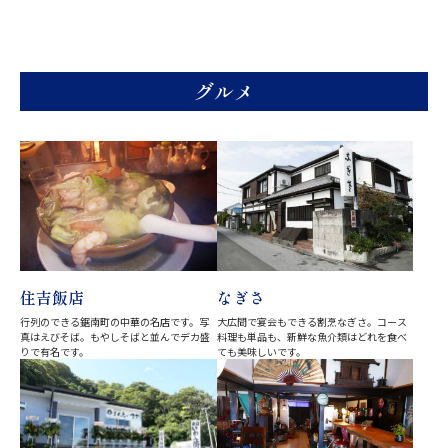
グルメ
住吉飯店
なぎさ
行列のできる鋸南町の中華の名店です。写
大広間で宴会もできる割烹なぎさ。コース
真はえびそば。もやしそばと並んでデカ盛
料理も単品も、新鮮な魚介類はどれを食べ
りで有名です。
ても美味しいです。