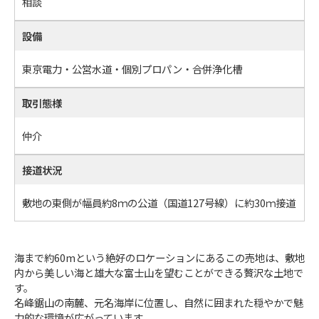
相談
設備
東京電力・公営水道・個別プロパン・合併浄化槽
取引態様
仲介
接道状況
敷地の東側が幅員約8ｍの公道（国道127号線）に約30ｍ接道
海まで約60mという絶好のロケーションにあるこの売地は、敷地
内から美しい海と雄大な富士山を望むことができる贅沢な土地で
す。
名峰鋸山の南麓、元名海岸に位置し、自然に囲まれた穏やかで魅
力的な環境が広がっています。