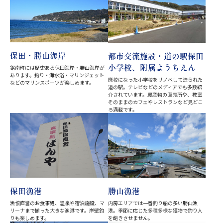
保田・勝山海岸
都市交流施設・道の駅保田
小学校、附属ようちえん
鋸南町には歴史ある保田海岸・勝山海岸が
あります。釣り・海水浴・マリンジェット
廃校になった小学校をリノベして造られた
などのマリンスポーツが楽しめます。
道の駅。テレビなどのメディアでも多数紹
介されています。農産物の直売所や、教室
そのままのカフェやレストランなど見どこ
ろ満載です。
保田漁港
勝山漁港
漁協直営のお食事処、温泉や宿泊施設、マ
内房エリアでは一番釣り船の多い勝山漁
リーナまで揃った大きな漁港です。岸壁釣
港。季節に応じた多種多様な獲物で釣り人
りも楽しめます。
を飽きさせません。