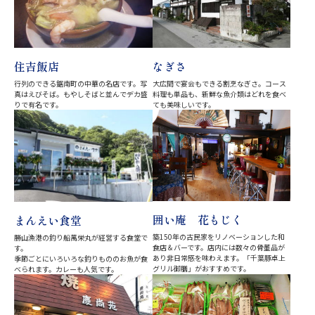
住吉飯店
なぎさ
行列のできる鋸南町の中華の名店です。写
大広間で宴会もできる割烹なぎさ。コース
真はえびそば。もやしそばと並んでデカ盛
料理も単品も、新鮮な魚介類はどれを食べ
りで有名です。
ても美味しいです。
囲い庵 花もじく
まんえい食堂
築150年の古民家をリノベーションした和
勝山漁港の釣り船萬栄丸が経営する食堂で
食店＆バーです。店内には数々の骨董品が
す。
あり非日常感を味わえます。「千葉豚卓上
季節ごとにいろいろな釣りもののお魚が食
グリル御膳」がおすすめです。
べられます。カレーも人気です。