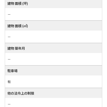
建物 面積 (坪)
－
建物 面積 (㎡)
－
建物 築年月
－
駐車場
有
他の法令上の制限
－