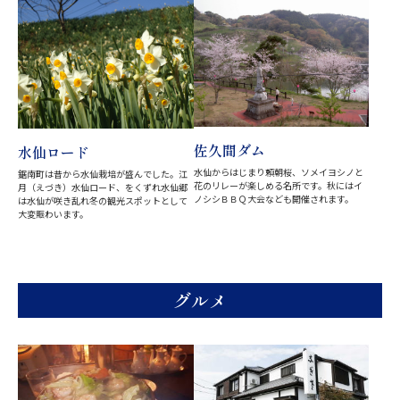
佐久間ダム
水仙ロード
水仙からはじまり頼朝桜、ソメイヨシノと
鋸南町は昔から水仙栽培が盛んでした。江
花のリレーが楽しめる名所です。秋にはイ
月（えづき）水仙ロード、をくずれ水仙郷
ノシシＢＢＱ大会なども開催されます。
は水仙が咲き乱れ冬の観光スポットとして
大変賑わいます。
グルメ