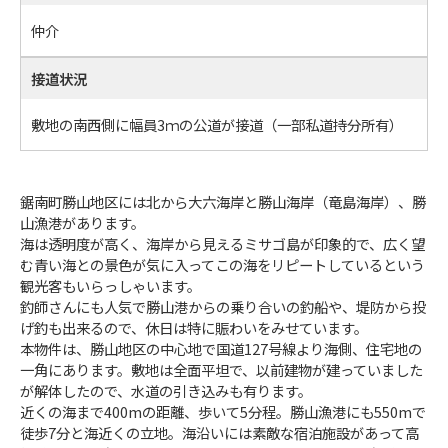
仲介
接道状況
敷地の南西側に幅員3ｍの公道が接道（一部私道持分所有）
鋸南町勝山地区には北から大六海岸と勝山海岸（竜島海岸）、勝
山漁港があります。
海は透明度が高く、海岸から見えるミサゴ島が印象的で、広く望
む青い海との景色が気に入ってこの海をリピートしているという
観光客もいらっしゃいます。
釣師さんにも人気で勝山港からの乗り合いの釣船や、堤防から投
げ釣も出来るので、休日は特に賑わいをみせています。
本物件は、勝山地区の中心地で国道127号線より海側、住宅地の
一角にあります。敷地は全面平坦で、以前建物が建っていました
が解体したので、水道の引き込みも有ります。
近くの海まで400mの距離、歩いて5分程。勝山漁港にも550mで
徒歩7分と海近くの立地。海沿いには素敵な宿泊施設があって高