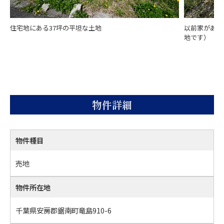
住宅地にある37坪の平坦な土地
以前家があり
地です）
物件詳細
物件種目
売地
物件所在地
千葉県安房郡鋸南町竜島910-6