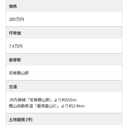
価格
280万
円
坪単価
7.4万円
最寄駅
安房勝山駅
交通
JR内房線「安房勝山駅」より約550m
館山自動車道「鋸南富山IC」より約2.4km
土地面積 (坪)