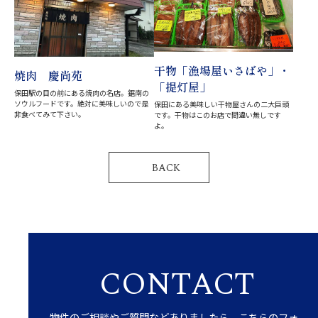
干物「漁場屋いさばや」・
焼肉 慶尚苑
「提灯屋」
保田駅の目の前にある焼肉の名店。鋸南の
ソウルフードです。絶対に美味しいので是
保田にある美味しい干物屋さんの二大巨頭
非食べてみて下さい。
です。干物はこのお店で間違い無しです
よ。
BACK
CONTACT
物件のご相談やご質問などありましたら、こちらのフォ